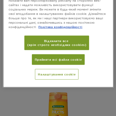
показати вам персоніфіковану рекламу на сторонніх веб-
2 рази більше живлення* та блиск.
сайтах і надати можливість використовувати функції
соціальних мереж. Ви можете в будь-який момент змінити
Здоровий вигляд вашого волосся разом з
свої вподобання в налаштуваннях файлів cookie. Дізнайтеся
Garnier Fructis!​ ​ *Інструментальний тест
більше про те, як ми і наші партнери використовуємо ваші
персональні дані, ознайомившись з нашою політикою
після використання шампуню та бальзаму-
конфіденційності
Політика конфіденційності
ополіскувача .
Відхилити все
(крім строго необхідних cookies)
Сортувати з
НОВИЙ
Filters
CLOSE 
Прийняти всі файли сookie
Showing you
(3) Results
Налаштування cookie