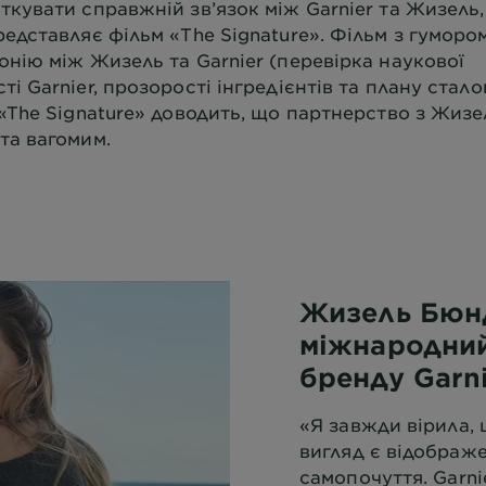
ткувати справжній зв’язок між Garnier та Жизель,
редставляє фільм «The Signature». Фільм з гуморо
онію між Жизель та Garnier (перевірка наукової
і Garnier, прозорості інгредієнтів та плану стало
 «The Signature» доводить, що партнерство з Жизе
та вагомим.
Жизель Бюн
міжнародни
бренду Garni
«Я завжди вірила,
вигляд є відображ
самопочуття. Garni