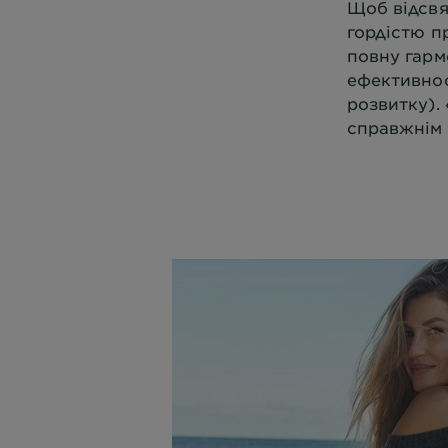
Щоб відсвя
гордістю п
повну гарм
ефективност
розвитку).
справжнім 