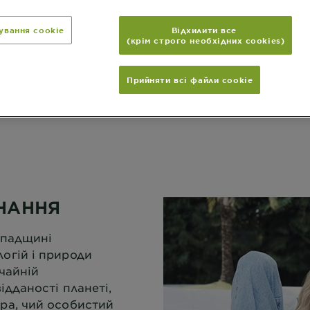
ування cookie
Відхилити все
(крім строго необхідних cookies)
дним
Прийняти всі файли сookie
НАННЯ
спадщині
огій і природи
ичайній
ідданості планеті,
ра, чий особистий