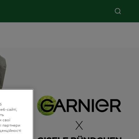
б
еб-сайті,
ть
и свої
ші партнери
денційності