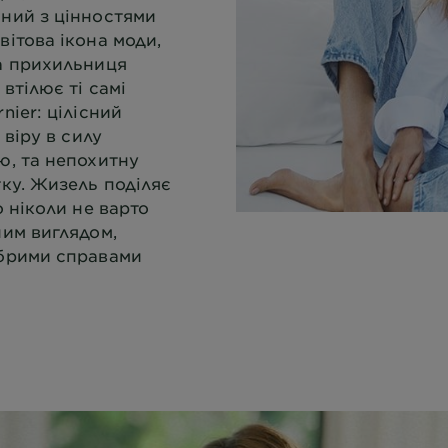
ний з цінностями
вітова ікона моди,
а прихильниця
втілює ті самі
nier: цілісний
 віру в силу
ю, та непохитну
тку. Жизель поділяє
о ніколи не варто
ним виглядом,
обрими справами