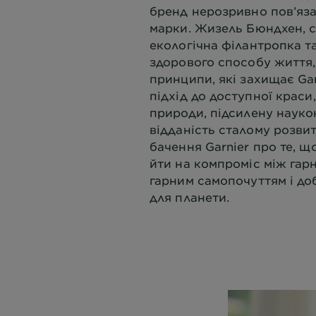
бренд нерозривно пов’яза
марки. Жизель Бюндхен, с
екологічна філантропка т
здорового способу життя, 
принципи, які захищає Gar
підхід до доступної краси,
природи, підсилену науко
відданість сталому розви
бачення Garnier про те, щ
йти на компроміс між гар
гарним самопочуттям і д
для планети.