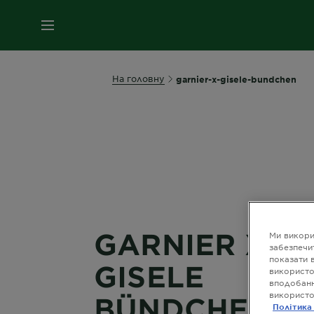
МЕНЮ
На головну
garnier-x-gisele-bundchen
GARNIER X
Ми викори
забезпечи
показати 
GISELE
використо
вподобанн
використо
BÜNDCHEN
Політика