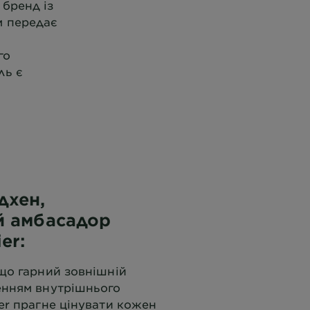
 бренд із
м передає
го
ль є
дхен,
й амбасадор
er:
 що гарний зовнішній
енням внутрішнього
er прагне цінувати кожен