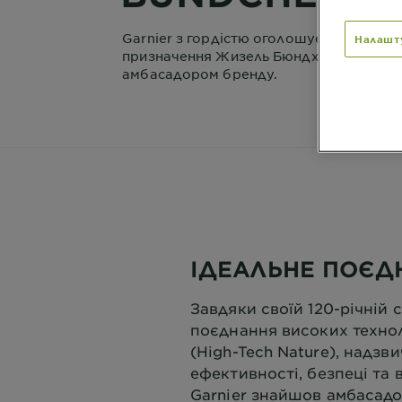
Garnier з гордістю оголошує про
Налашт
призначення Жизель Бюндхен міжнаро
амбасадором бренду.
ІДЕАЛЬНЕ ПОЄД
Завдяки своїй 120-річній 
поєднання високих технол
(High-Tech Nature), надзв
ефективності, безпеці та в
Garnier знайшов амбасадо