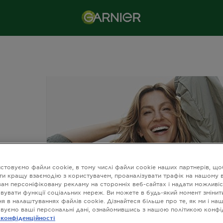
стовуємо файли cookie, в тому числі файли cookie наших партнерів, що
ти кращу взаємодію з користувачем, проаналізувати трафік на нашому в
вам персоніфіковану рекламу на сторонніх веб-сайтах і надати можливіс
вувати функції соціальних мереж. Ви можете в будь-який момент змінит
я в налаштуваннях файлів cookie. Дізнайтеся більше про те, як ми і на
вуємо ваші персональні дані, ознайомившись з нашою політикою конфі
 конфіденційності