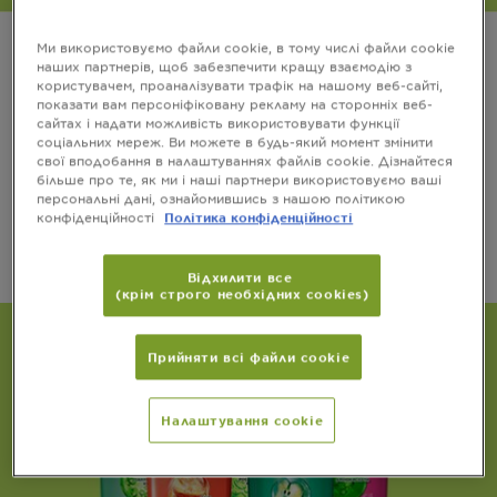
Ми використовуємо файли cookie, в тому числі файли cookie
ТЕХНОЛОГІЯ ШАМПУНЮ
наших партнерів, щоб забезпечити кращу взаємодію з
користувачем, проаналізувати трафік на нашому веб-сайті,
показати вам персоніфіковану рекламу на сторонніх веб-
Завдяки формулі з надзвичайно дрібними
сайтах і надати можливість використовувати функції
молекулами (у 50 разів менші порівняно з
соціальних мереж. Ви можете в будь-який момент змінити
попередніми технологіями) волосся рівномірно
свої вподобання в налаштуваннях файлів cookie. Дізнайтеся
вкрите тонким шаром засобу від коренів до
більше про те, як ми і наші партнери використовуємо ваші
кінчиків.
персональні дані, ознайомившись з нашою політикою
конфіденційності
Політика конфіденційності
Інтенсивний догляд без обтяження волосся.
Відхилити все
(крім строго необхідних cookies)
Прийняти всі файли сookie
Налаштування cookie