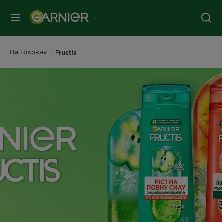
МЕНЮ
На головну
Fructis