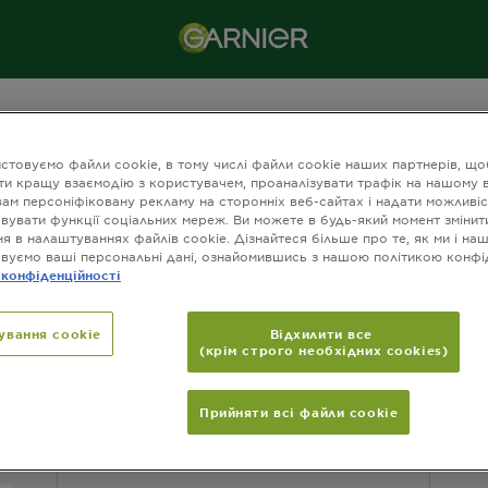
одукти
Активний контроль
стовуємо файли cookie, в тому числі файли cookie наших партнерів, що
ти кращу взаємодію з користувачем, проаналізувати трафік на нашому в
вам персоніфіковану рекламу на сторонніх веб-сайтах і надати можливіс
вувати функції соціальних мереж. Ви можете в будь-який момент змінит
я в налаштуваннях файлів cookie. Дізнайтеся більше про те, як ми і на
вуємо ваші персональні дані, ознайомившись з нашою політикою конфі
КОНТАКТИ
П
 конфіденційності
Зв'яжіться з нами
ування cookie
Відхилити все
(крім строго необхідних cookies)
Прийняти всі файли сookie