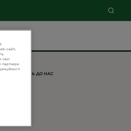
б
еб-сайті,
ть
и свої
ші партнери
денційності
РИЄДНУЙТЕСЬ ДО НАС