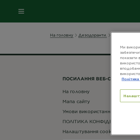
МЕНЮ
На головну
Дезодоранти.
Чоловічі.
Пр
Ми викори
забезпечи
показати 
використо
вподобанн
використо
ПОСИЛАННЯ ВЕБ-САЙТУ
Політика
На головну
Налашт
Мапа сайту
Умови використання веб-сайту
ПОЛІТИКА КОНФІДЕНЦІЙНОСТІ
Налаштування cookie