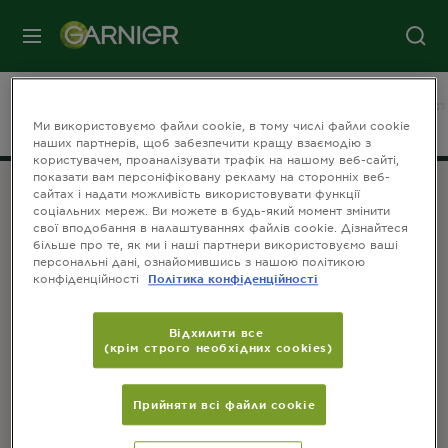
МЕНЮ
На головну
Дезодоранти.
Чоловічі.
Продукти
Ефект чист
Ми використовуємо файли cookie, в тому числі файли cookie
наших партнерів, щоб забезпечити кращу взаємодію з
користувачем, проаналізувати трафік на нашому веб-сайті,
показати вам персоніфіковану рекламу на сторонніх веб-
сайтах і надати можливість використовувати функції
соціальних мереж. Ви можете в будь-який момент змінити
ПРИЄДНУЙТЕСЬ ДО НАС
свої вподобання в налаштуваннях файлів cookie. Дізнайтеся
більше про те, як ми і наші партнери використовуємо ваші
персональні дані, ознайомившись з нашою політикою
конфіденційності
Політика конфіденційності
Відхилити все
(крім строго необхідних cookies)
КОНТАКТИ
Зв'яжіться з нами
Прийняти всі файли сookie