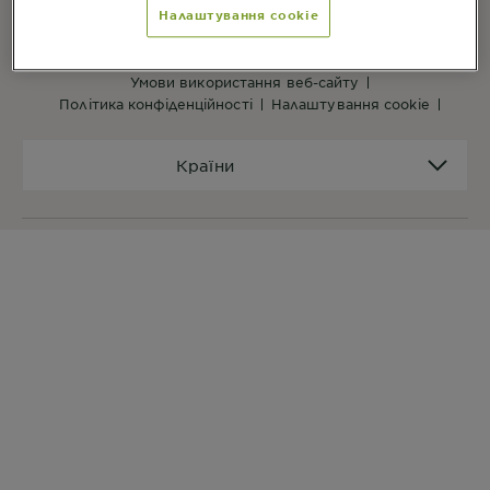
Налаштування cookie
ПОСИЛАННЯ ВЕБ-САЙТУ
на головну
мапа сайту
умови використання веб-сайту
політика конфіденційності
налаштування cookie
Країни
Країни