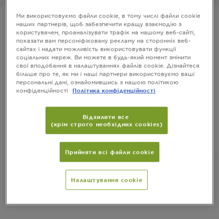
Ми використовуємо файли cookie, в тому числі файли cookie
GARNIER AMBRE SOLAIRE
наших партнерів, щоб забезпечити кращу взаємодію з
Сонцезахисний спрей-міст з
користувачем, проаналізувати трафік на нашому веб-сайті,
показати вам персоніфіковану рекламу на сторонніх веб-
керамідами для дітей, дуже високий
сайтах і надати можливість використовувати функції
ступінь захисту SPF50+
соціальних мереж. Ви можете в будь-який момент змінити
свої вподобання в налаштуваннях файлів cookie. Дізнайтеся
більше про те, як ми і наші партнери використовуємо ваші
персональні дані, ознайомившись з нашою політикою
Веганська формула. Виготовлено на заводі зі 100%
конфіденційності
Політика конфіденційності
відновлювальною енергією.
РОЗМІР
150 МЛ
Відхилити все
(крім строго необхідних cookies)
КУПИТИ
Прийняти всі файли сookie
Налаштування cookie
Інформація про продукт
CLOSE SUBPANEL