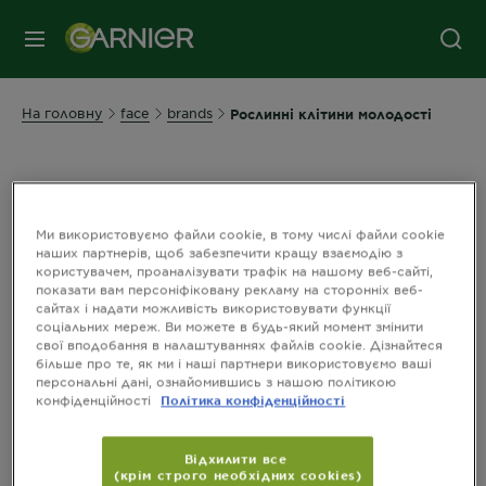
МЕНЮ
На головну
face
brands
Рослинні клітини молодості
РОСЛИННІ КЛІТИНИ
МОЛОДОСТІ
Ми використовуємо файли cookie, в тому числі файли cookie
наших партнерів, щоб забезпечити кращу взаємодію з
користувачем, проаналізувати трафік на нашому веб-сайті,
Ми впевнені, що добре виглядати можна у
показати вам персоніфіковану рекламу на сторонніх веб-
будь-якому віці! Гамма Garnier з
сайтах і надати можливість використовувати функції
Рослинними "Клітинами Молодості"
соціальних мереж. Ви можете в будь-який момент змінити
свої вподобання в налаштуваннях файлів cookie. Дізнайтеся
розроблена спеціально для кожного віку з
більше про те, як ми і наші партнери використовуємо ваші
особливими ознаками старіння шкіри.
персональні дані, ознайомившись з нашою політикою
конфіденційності
Політика конфіденційності
Цінні клітини рослин, які отримано з
використанням сучасних біотехнологій,
мають позитивний вплив на клітинне
Відхилити все
(крім строго необхідних cookies)
оновлення та стимулюють зміцнення