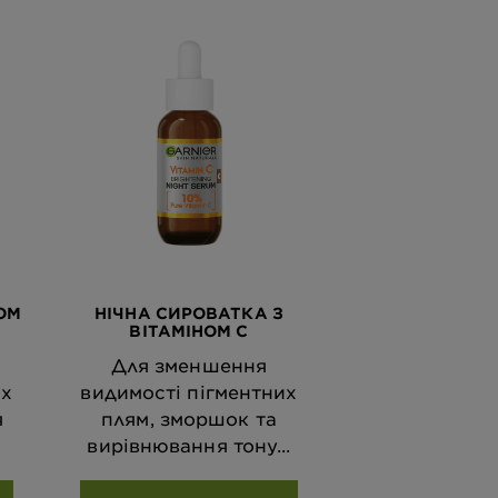
ОМ
НІЧНА СИРОВАТКА З
ВІТАМІНОМ С
Для зменшення
их
видимості пігментних
я
плям, зморшок та
вирівнювання тону...