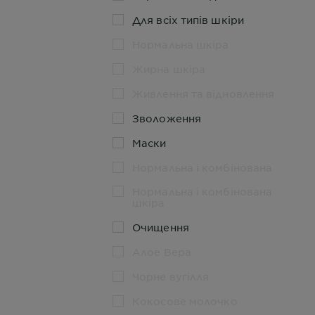
Для всіх типів шкіри
Нормальна шкіра
Жирна шкіра
Живлення та відновлення
Зволоження
Маски
Нормальна і комбінована
Нормальна і комбінована
шкіра
Очищення
Алое Вера
Чорне вугілля
Кокосове молочко