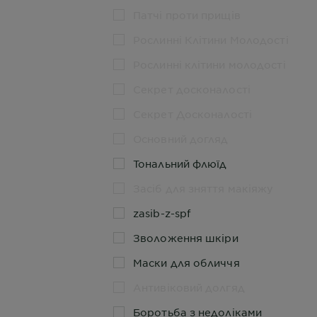
Патчі проти прищів
Рослинні Клітини Молодості
Рослинні клітини молодості
Секрет досконалостi
Секрет Досконалості
Основний догляд
Тональний флюїд
Засіб для зняття макіяжу
zasib-z-spf
Зволоження шкiри
Маски для обличчя
Антивіковий долгяд
Боротьба з недоліками