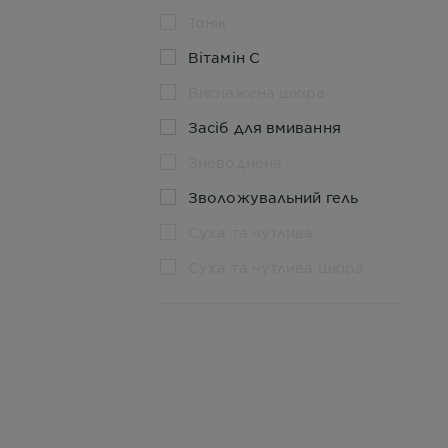
Тонік
Вітамін С
Виснажена шкіра
Засіб для вмивання
Зневоднена
Зволожувальний гель
Суха та чутлива
Суха та чутлива шкіра