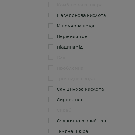
Комбінована шкіра
Гіалуронова кислота
Міцелярна вода
Нерівний тон
Ніацинамід
Олії
Проблемна
Трояндова вода
Саліцилова кислота
Сироватка
Скраб
Сяяння та рівний тон
Тьмяна шкіра