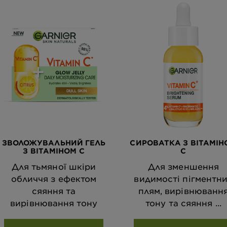
ЗВОЛОЖУВАЛЬНИЙ ГЕЛЬ
СИРОВАТКА З ВІТАМІН
З ВІТАМІНОМ С
С
Для тьмяної шкіри
Для зменшення
обличчя з ефектом
видимості пігментн
сяяння та
плям, вирівнюванн
вирівнювання тону
тону та сяяння ...