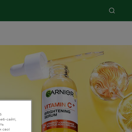
б
еб-сайті,
ть
и свої