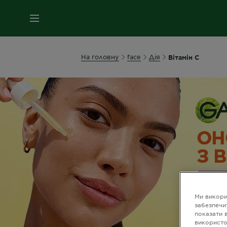
МЕНЮ
На головну
face
Дія
Вітамін С
Ми викори
забезпечи
показати 
використо