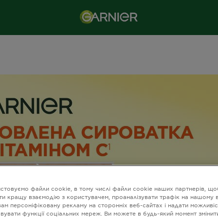
стовуємо файли cookie, в тому числі файли cookie наших партнерів, що
ти кращу взаємодію з користувачем, проаналізувати трафік на нашому в
вам персоніфіковану рекламу на сторонніх веб-сайтах і надати можливіс
вувати функції соціальних мереж. Ви можете в будь-який момент змінит