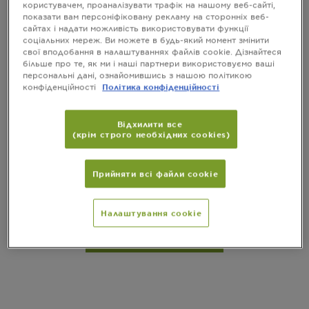
користувачем, проаналізувати трафік на нашому веб-сайті,
показати вам персоніфіковану рекламу на сторонніх веб-
сайтах і надати можливість використовувати функції
соціальних мереж. Ви можете в будь-який момент змінити
свої вподобання в налаштуваннях файлів cookie. Дізнайтеся
більше про те, як ми і наші партнери використовуємо ваші
персональні дані, ознайомившись з нашою політикою
конфіденційності
Політика конфіденційності
Відхилити все
(крім строго необхідних cookies)
МІЦЕЛЯРНА ВОДА ПЮР АКТИВ ІЗ
САЛІЦИЛОВОЮ КИСЛОТОЮ
Прийняти всі файли сookie
Очищення та матування
Налаштування cookie
ПЕРЕГЛЯНУТИ