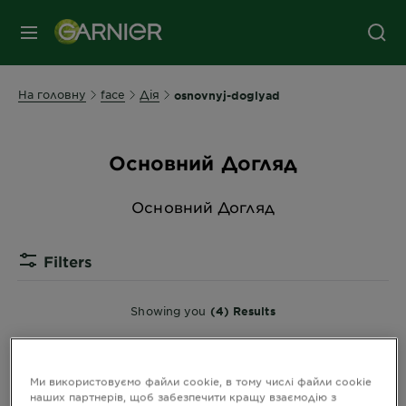
МЕНЮ
На головну
face
Дія
osnovnyj-doglyad
Основний Догляд
Основний Догляд
Filters
Showing you
(4) Results
Ми використовуємо файли cookie, в тому числі файли cookie
наших партнерів, щоб забезпечити кращу взаємодію з