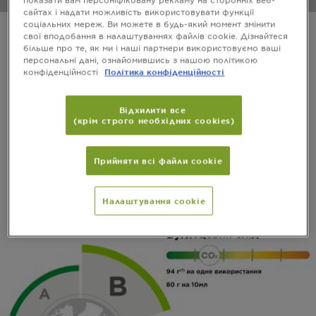
сайтах і надати можливість використовувати функції
соціальних мереж. Ви можете в будь-який момент змінити
свої вподобання в налаштуваннях файлів cookie. Дізнайтеся
Маркування продукції щодо її
більше про те, як ми і наші партнери використовуємо ваші
персональні дані, ознайомившись з нашою політикою
екологічного та соціального
конфіденційності
Політика конфіденційності
впливу допомагає нашим
споживачам робити
Відхилити все
(крім строго необхідних cookies)
відповідальніший вибір.
Garnier поступово підвищує прозорість інформації
Прийняти всі файли сookie
про наші продукти.
Налаштування cookie