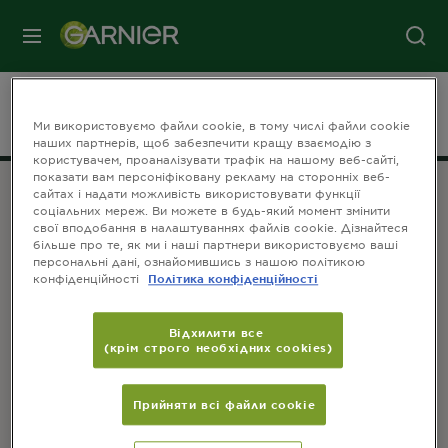
МЕНЮ
На головну
ПРО GARNIER
Our Heritage
Ми використовуємо файли cookie, в тому числі файли cookie
наших партнерів, щоб забезпечити кращу взаємодію з
користувачем, проаналізувати трафік на нашому веб-сайті,
показати вам персоніфіковану рекламу на сторонніх веб-
сайтах і надати можливість використовувати функції
соціальних мереж. Ви можете в будь-який момент змінити
ПРИЄДНУЙТЕСЬ ДО НАС
свої вподобання в налаштуваннях файлів cookie. Дізнайтеся
більше про те, як ми і наші партнери використовуємо ваші
персональні дані, ознайомившись з нашою політикою
конфіденційності
Політика конфіденційності
Відхилити все
(крім строго необхідних cookies)
КОНТАКТИ
Зв'яжіться з нами
Прийняти всі файли сookie