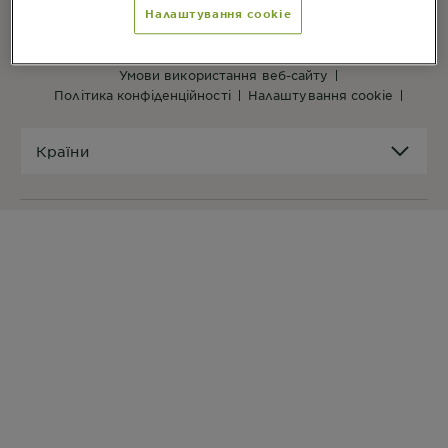
Налаштування cookie
ПОСИЛАННЯ ВЕБ-САЙТУ
на головну
мапа сайту
умови використання веб-сайту
політика конфіденційності
налаштування cookie
Країни
Країни