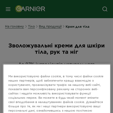
МЕНЮ
На головну
Тіло
Вид продукції
Крем для тіла
Зволожувальні креми для шкіри
тіла, рук та ніг
До 97% інгредієнтів натурального
походження. До 100 годин зволоження.
Garnier – природно!
Ми використовуємо файли cookie, в тому числі файли cookie
наших партнерів, щоб забезпечити кращу взаємодію з
користувачем, проаналізувати трафік на нашому веб-сайті,
показати вам персоніфіковану рекламу на сторонніх веб-
Сортувати з
НОВИЙ
сайтах і надати можливість використовувати функції
Filters
соціальних мереж. Ви можете в будь-який момент змінити
CLOSE 
свої вподобання в налаштуваннях файлів cookie. Дізнайтеся
більше про те, як ми і наші партнери використовуємо ваші
персональні дані, ознайомившись з нашою політикою