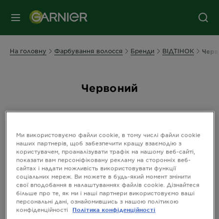
МЕНЮ
На головну
Фарбування волосся
Бренди
ВІДТІНОК
Черв
Червоний
Сортувати з
НОВИЙ
Ми використовуємо файли cookie, в тому числі файли cookie
Filters
наших партнерів, щоб забезпечити кращу взаємодію з
CLOSE 
користувачем, проаналізувати трафік на нашому веб-сайті,
показати вам персоніфіковану рекламу на сторонніх веб-
сайтах і надати можливість використовувати функції
соціальних мереж. Ви можете в будь-який момент змінити
Showing you
(2) Results
свої вподобання в налаштуваннях файлів cookie. Дізнайтеся
більше про те, як ми і наші партнери використовуємо ваші
персональні дані, ознайомившись з нашою політикою
СПРОБУВАТИ ОНЛАЙН
конфіденційності
Політика конфіденційності