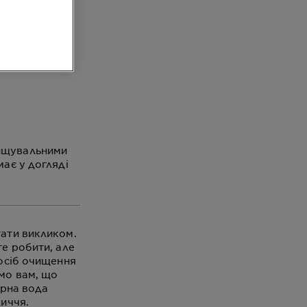
й
чищувальними
ає у догляді
тати викликом.
те робити, але
посіб очищення
мо вам, що
ярна вода
личчя.