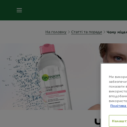
МЕНЮ
На головну
Статті та поради
Чому міцел
Ми викори
забезпечи
показати 
використо
вподобанн
використо
Політика
Чому
Налашт