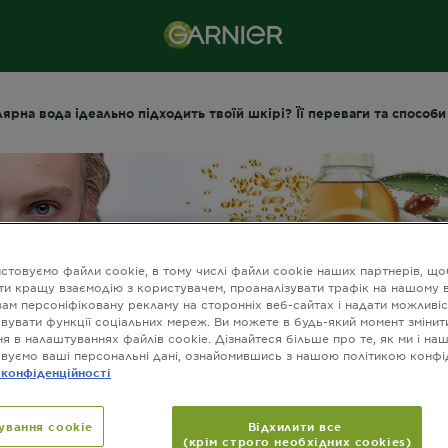
ярна вода ідеально підходить твоїй шкірі? Її переваги та способ
стовуємо файли cookie, в тому числі файли cookie наших партнерів, що
ти кращу взаємодію з користувачем, проаналізувати трафік на нашому в
вам персоніфіковану рекламу на сторонніх веб-сайтах і надати можливіс
вувати функції соціальних мереж. Ви можете в будь-який момент змінит
я в налаштуваннях файлів cookie. Дізнайтеся більше про те, як ми і на
вуємо ваші персональні дані, ознайомившись з нашою політикою конфі
 конфіденційності
 міцелярна вода
ування cookie
Відхилити все
(крім строго необхідних cookies)