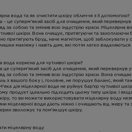
рна вода та як очистити шкіру обличчя з її допомогою?
а – це суперм’який засіб для очищення, який перевернув
яд за собою та змінив всю індустрію краси. Міцелярна в
утливої шкіри. Вона очищує, притягуючи та захоплюючи 
но притягують бруд, наче магнітом, щоб заблокувати у 
лишки макіяжу і навіть дим, які потім легко видаляються 
а вода корисна для чутливої шкіри?
а це суперм’який засіб для очищення, який перевернув 
яд за собою та змінив всю індустрію краси. Вона очищає
ль з вашого боку і, головне, не порушує баланс, який т
М’яка дія міцелярної води не руйнує бар’єр чутливої шкір
Тому продукт ідеально підходить цьому типу шкіри. І якщ
кіру, то ви можете використовувати міцелярну воду незм
ни міцелярної води діють ніжно і очищають від жиру та
іцерин зволожує та пом’якшує шкіру.
ати міцелярну воду