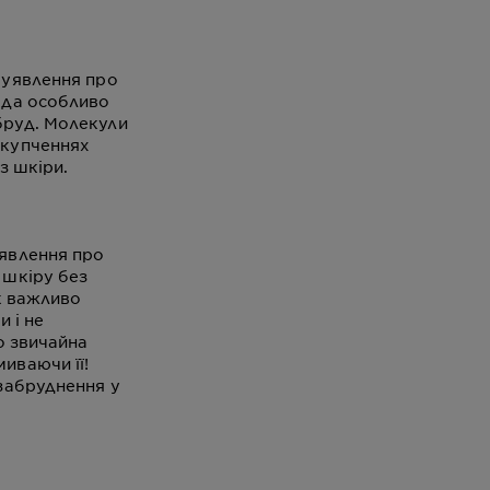
 уявлення про
ода особливо
бруд. Молекули
скупченнях
з шкіри.
уявлення про
 шкіру без
ак важливо
и і не
о звичайна
иваючи її!
 забруднення у