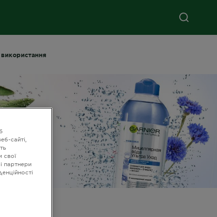
и використання
б
еб-сайті,
ть
и свої
ші партнери
денційності