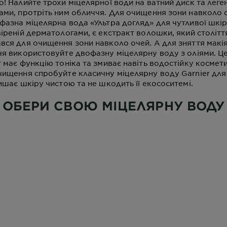
! Налийте трохи міцелярної води на ватний диск та леге
ами, протріть ним обличчя. Для очищення зони навколо 
азна міцелярна вода «Ультра догляд» для чутливої шкіри
іреній дерматологами, є екстракт волошки, який століт
вся для очищення зони навколо очей. А для зняття макі
я використовуйте двофазну міцелярну воду з оліями. Це
 має функцію тоніка та змиває навіть водостійку космет
чищення спробуйте класичну міцелярну воду Garnier для
ишає шкіру чистою та не шкодить її екососитемі.
ОБЕРИ СВОЮ МІЦЕЛЯРНУ ВОДУ