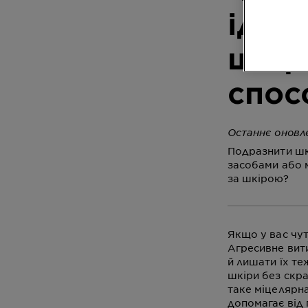
ідеа
шкірі
спос
Останнє оновл
Подразнити шк
засобами або м
за шкірою?
Якщо у вас чу
Агресивне вити
й лишати їх те
шкіри без скр
таке міцелярна
допомагає від 