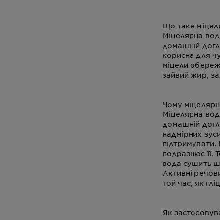
Що таке міцеля
Міцелярна вод
домашній догл
корисна для ч
міцели обереж
зайвий жир, за
Чому міцелярн
Міцелярна вод
домашній догл
надмірних зуси
підтримувати. 
подразнює її. 
вода сушить ш
Активні речови
той час, як гл
Як застосовув