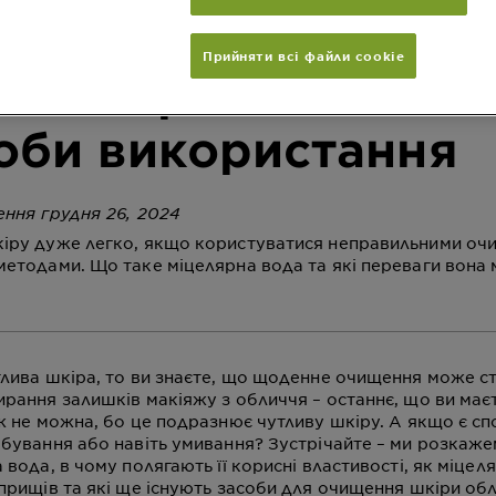
льно підходить твої
Прийняти всі файли сookie
? Її переваги та
оби використання
ення грудня 26, 2024
іру дуже легко, якщо користуватися неправильними о
етодами. Що таке міцелярна вода та які переваги вона м
тлива шкіра, то ви знаєте, що щоденне очищення може с
рання залишків макіяжу з обличчя – останнє, що ви має
ж не можна, бо це подразнює чутливу шкіру. А якщо є с
абування або навіть умивання? Зустрічайте – ми розкаже
 вода, в чому полягають її корисні властивості, як міцел
прищів та які ще існують засоби для очищення шкіри об