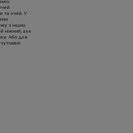
нько,
очей
 та очей. У
тями
яжу з інших
й ніжний, але
ику. Або для
 чутливої