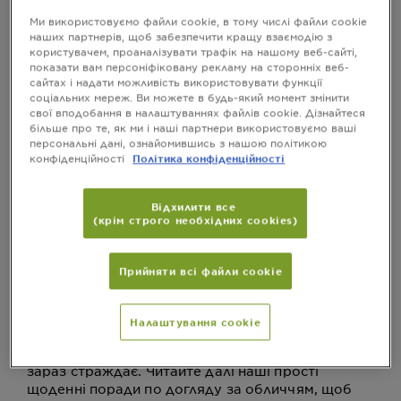
організувати щоденний
Ми використовуємо файли cookie, в тому числі файли cookie
догляд за шкірою: 4
наших партнерів, щоб забезпечити кращу взаємодію з
користувачем, проаналізувати трафік на нашому веб-сайті,
кроки до здоровішої
показати вам персоніфіковану рекламу на сторонніх веб-
сайтах і надати можливість використовувати функції
шкіри
соціальних мереж. Ви можете в будь-який момент змінити
свої вподобання в налаштуваннях файлів cookie. Дізнайтеся
більше про те, як ми і наші партнери використовуємо ваші
персональні дані, ознайомившись з нашою політикою
Останнє оновлення грудня 17, 2024
конфіденційності
Політика конфіденційності
Хочете правильно організувати щоденний догляд
за шкірою, але не знаєте, з чого почати? Доглятуне
Відхилити все
обличчя – це не тільки використання необхідних
(крім строго необхідних cookies)
продуктів. Читайте про всі кроки по догляду за
шкірою і про їхню правильну послідовність.
Прийняти всі файли сookie
Як правильно доглядати за шкірою обличчя?
Налаштування cookie
Прекрасне питання, але якщо ви не знаєте на
нього відповіді, то скоріш за все ваша шкіра
зараз страждає. Читайте далі наші прості
щоденні поради по догляду за обличчям, щоб