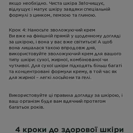
якщо необхідно. Чиста шкіра 3в1очищує,
відлущує і матує шкіру завдяки спеціальній
формулі з цинком, пемзою та глиною.
Крок 4: Наносьте зволожуючий крем
Ви вже на фінішній прямій у щоденному догляді
за шкірою, і вона у вас вже світиться! А щоб
вона лишалася такою впродовж дня,
використовуйте зволожуючий крем для вашого
типу шкіри: сухої, жирної, комбінованої чи
чутливої. Для сухої шкіри підходять більш багаті
та концентровані формули крему, в той час як
для жирної – легкі лосьйони та гелі.
Використовуйте ці правила догляду за шкірою, і
ваш організм буде вам вдячний протягом
багатьох років.
4 кроки до здорової шкіри