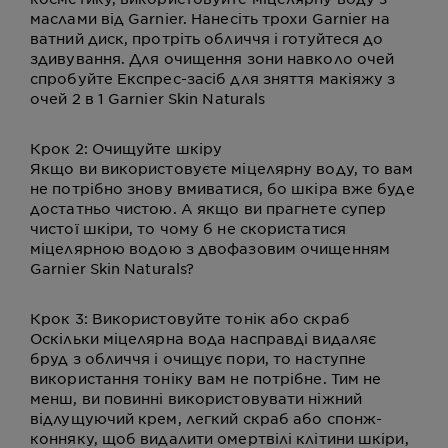
маслами від Garnier. Нанесіть трохи Garnier на
ватний диск, протріть обличчя і готуйтеся до
здивування. Для очищення зони навколо очей
спробуйте Експрес-засіб для зняття макіяжу з
очей 2 в 1 Garnier Skin Naturals
Крок 2: Очищуйте шкіру
Якщо ви використовуєте міцелярну воду, то вам
не потрібно знову вмиватися, бо шкіра вже буде
достатньо чистою. А якщо ви прагнете супер
чистої шкіри, то чому б не скористатися
міцелярною водою з двофазовим очищенням
Garnier Skin Naturals?
Крок 3: Використовуйте тонік або скраб
Оскільки міцелярна вода насправді видаляє
бруд з обличчя і очищує пори, то наступне
використання тоніку вам не потрібне. Тим не
менш, ви повинні використовувати ніжний
відлущуючий крем, легкий скраб або спонж-
конняку, щоб видалити омертвілі клітини шкіри,