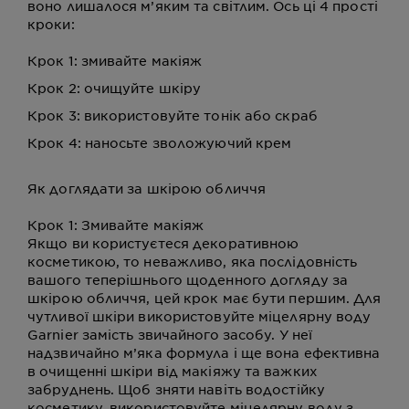
воно лишалося м’яким та світлим. Ось ці 4 прості
кроки:
Крок 1: змивайте макіяж
Крок 2: очищуйте шкіру
Крок 3: використовуйте тонік або скраб
Крок 4: наносьте зволожуючий крем
Як доглядати за шкірою обличчя
Крок 1: Змивайте макіяж
Якщо ви користуєтеся декоративною
косметикою, то неважливо, яка послідовність
вашого теперішнього щоденного догляду за
шкірою обличчя, цей крок має бути першим. Для
чутливої шкіри використовуйте міцелярну воду
Garnier замість звичайного засобу. У неї
надзвичайно м’яка формула і ще вона ефективна
в очищенні шкіри від макіяжу та важких
забруднень. Щоб зняти навіть водостійку
косметику, використовуйте міцелярну воду з