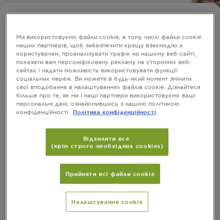
COLOR NATURALS
Відтінок 1.10
Ми використовуємо файли cookie, в тому числі файли cookie
наших партнерів, щоб забезпечити кращу взаємодію з
користувачем, проаналізувати трафік на нашому веб-сайті,
показати вам персоніфіковану рекламу на сторонніх веб-
Перегляньте Всі Відтінки
сайтах і надати можливість використовувати функції
соціальних мереж. Ви можете в будь-який момент змінити
свої вподобання в налаштуваннях файлів cookie. Дізнайтеся
Відтінок 1.10
більше про те, як ми і наші партнери використовуємо ваші
персональні дані, ознайомившись з нашою політикою
конфіденційності
Політика конфіденційності
Глибоке живлення, кращий колір!
Відхилити все
Стійка крем-фарба для волосся
Garnier Color
(крім строго необхідних cookies)
розроблена не тільки для якісного
Naturals
фарбування, але і для ефективного догляду за
ДИВИТИСЯ БІЛЬШЕ
волоссям. Її унікальна формула
збагачена 5
.
живильними оліями
Прийняти всі файли сookie
РОЗМІР
1 КОМПЛЕКТ
Активні компоненти насичують волосся
живильними речовинами, завдяки чому колір
виходить більш насиченим і зберігається до 8
Налаштування cookie
КУПИТИ
тижнів. Яскравий відтінок тримається до восьми
тижнів. Пігменти добре зафарбовують сивину.
Волосся стає гладеньким, еластичним і сяючим