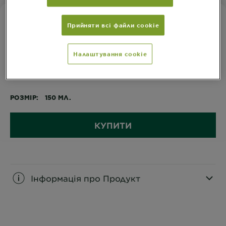
ДЛЯ ЖИРНОЇ ТА ПРОБЛЕМНОЇ ШКІРИ
Прийняти всі файли сookie
ЗАСІБ 3 В 1 ГЕЛЬ ДЛЯ ВМИВАННЯ,
СКРАБ І МАСКА
Налаштування cookie
РОЗМІР
150 МЛ.
КУПИТИ
Інформація про Продукт
CLOSE SUBPANEL