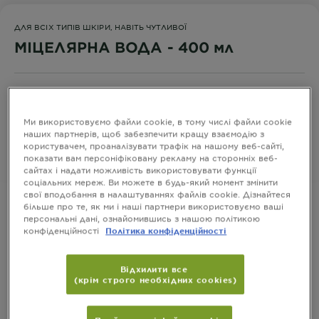
ДЛЯ ВСІХ ТИПІВ ШКІРИ, НАВІТЬ ЧУТЛИВОЇ
МІЦЕЛЯРНА ВОДА - 400 мл
РОЗМІР
400 МЛ.
Ми використовуємо файли cookie, в тому числі файли cookie
наших партнерів, щоб забезпечити кращу взаємодію з
користувачем, проаналізувати трафік на нашому веб-сайті,
КУПИТИ
показати вам персоніфіковану рекламу на сторонніх веб-
сайтах і надати можливість використовувати функції
соціальних мереж. Ви можете в будь-який момент змінити
свої вподобання в налаштуваннях файлів cookie. Дізнайтеся
більше про те, як ми і наші партнери використовуємо ваші
персональні дані, ознайомившись з нашою політикою
конфіденційності
Політика конфіденційності
Інформація про Продукт
CLOSE SUBPANEL
Відхилити все
(крім строго необхідних cookies)
Спосіб застосування