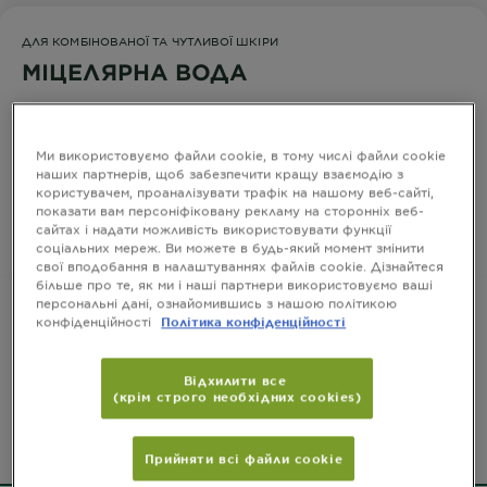
ДЛЯ КОМБІНОВАНОЇ ТА ЧУТЛИВОЇ ШКІРИ
МІЦЕЛЯРНА ВОДА
Ми використовуємо файли cookie, в тому числі файли cookie
наших партнерів, щоб забезпечити кращу взаємодію з
РОЗМІР
400 МЛ.
користувачем, проаналізувати трафік на нашому веб-сайті,
показати вам персоніфіковану рекламу на сторонніх веб-
сайтах і надати можливість використовувати функції
КУПИТИ
соціальних мереж. Ви можете в будь-який момент змінити
свої вподобання в налаштуваннях файлів cookie. Дізнайтеся
більше про те, як ми і наші партнери використовуємо ваші
персональні дані, ознайомившись з нашою політикою
конфіденційності
Політика конфіденційності
Інформація про Продукт
Відхилити все
(крім строго необхідних cookies)
CLOSE SUBPANEL
Прийняти всі файли сookie