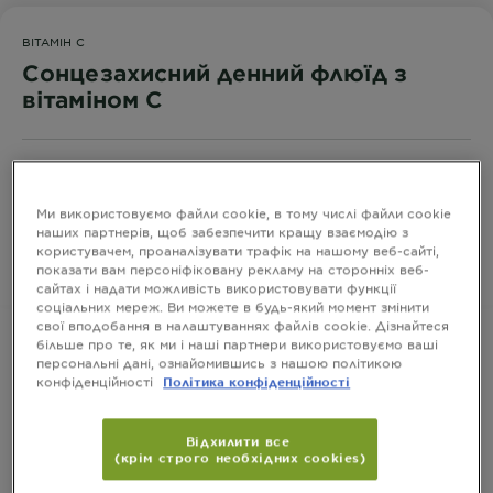
ВІТАМІН С
Сонцезахисний денний флюїд з
вітаміном С
Для надання сяяння шкірі обличчя, SPF50+
РОЗМІР
40 МЛ.
Ми використовуємо файли cookie, в тому числі файли cookie
наших партнерів, щоб забезпечити кращу взаємодію з
користувачем, проаналізувати трафік на нашому веб-сайті,
показати вам персоніфіковану рекламу на сторонніх веб-
КУПИТИ
сайтах і надати можливість використовувати функції
соціальних мереж. Ви можете в будь-який момент змінити
свої вподобання в налаштуваннях файлів cookie. Дізнайтеся
більше про те, як ми і наші партнери використовуємо ваші
персональні дані, ознайомившись з нашою політикою
конфіденційності
Політика конфіденційності
Інформація про Продукт
CLOSE SUBPANEL
Відхилити все
(крім строго необхідних cookies)