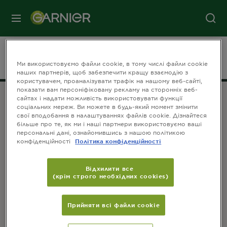
МЕНЮ
На головну
Volossya
FRUCTIS
Алое аква бомба_prod
Ми використовуємо файли cookie, в тому числі файли cookie
наших партнерів, щоб забезпечити кращу взаємодію з
користувачем, проаналізувати трафік на нашому веб-сайті,
показати вам персоніфіковану рекламу на сторонніх веб-
сайтах і надати можливість використовувати функції
соціальних мереж. Ви можете в будь-який момент змінити
ПРИЄДНУЙТЕСЬ ДО НАС
свої вподобання в налаштуваннях файлів cookie. Дізнайтеся
більше про те, як ми і наші партнери використовуємо ваші
персональні дані, ознайомившись з нашою політикою
конфіденційності
Політика конфіденційності
Відхилити все
(крім строго необхідних cookies)
КОНТАКТИ
Зв'яжіться з нами
Прийняти всі файли сookie