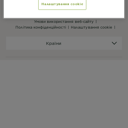
Налаштування cookie
ПОСИЛАННЯ ВЕБ-САЙТУ
на головну
мапа сайту
умови використання веб-сайту
політика конфіденційності
налаштування cookie
Країни
Країни