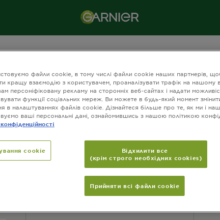
s-charge
стовуємо файли cookie, в тому числі файли cookie наших партнерів, що
ти кращу взаємодію з користувачем, проаналізувати трафік на нашому в
вам персоніфіковану рекламу на сторонніх веб-сайтах і надати можливіс
вувати функції соціальних мереж. Ви можете в будь-який момент змінит
я в налаштуваннях файлів cookie. Дізнайтеся більше про те, як ми і на
вуємо ваші персональні дані, ознайомившись з нашою політикою конфі
КОНТАКТИ
П
 конфіденційності
Зв'яжіться з нами
ування cookie
Відхилити все
(крім строго необхідних cookies)
Прийняти всі файли сookie