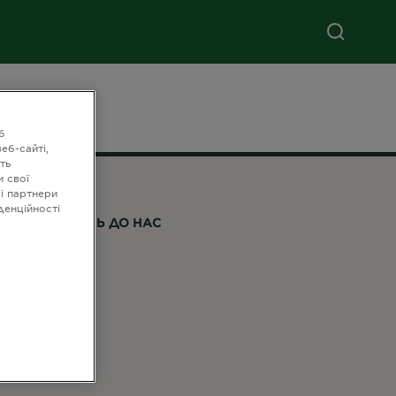
б
еб-сайті,
ть
и свої
ші партнери
денційності
РИЄДНУЙТЕСЬ ДО НАС