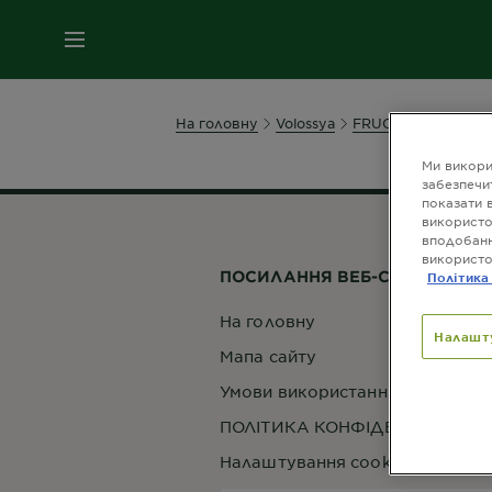
МЕНЮ
На головну
Volossya
FRUCTIS
freshnes
Ми викори
забезпечи
показати 
використо
вподобанн
використо
ПОСИЛАННЯ ВЕБ-САЙТУ
Політика
На головну
Налашт
Мапа сайту
Умови використання веб-сайту
ПОЛІТИКА КОНФІДЕНЦІЙНОСТІ
Налаштування cookie