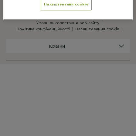
Налаштування cookie
ПОСИЛАННЯ ВЕБ-САЙТУ
на головну
мапа сайту
умови використання веб-сайту
політика конфіденційності
налаштування cookie
Країни
Країни