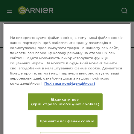
МЕНЮ
На головну
Volossya
FRUCTIS
brandpage
Ми використовуємо файли cookie, в тому числі файли cookie
наших партнерів, щоб забезпечити кращу взаємодію з
користувачем, проаналізувати трафік на нашому веб-сайті,
показати вам персоніфіковану рекламу на сторонніх веб-
сайтах і надати можливість використовувати функції
соціальних мереж. Ви можете в будь-який момент змінити
ПРИЄДНУЙТЕСЬ ДО НАС
свої вподобання в налаштуваннях файлів cookie. Дізнайтеся
більше про те, як ми і наші партнери використовуємо ваші
персональні дані, ознайомившись з нашою політикою
конфіденційності
Політика конфіденційності
Відхилити все
(крім строго необхідних cookies)
КОНТАКТИ
Зв'яжіться з нами
Прийняти всі файли сookie