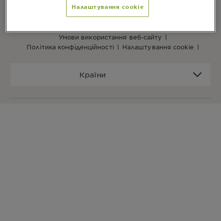
Налаштування cookie
ПОСИЛАННЯ ВЕБ-САЙТУ
на головну
мапа сайту
умови використання веб-сайту
політика конфіденційності
налаштування cookie
Країни
Країни