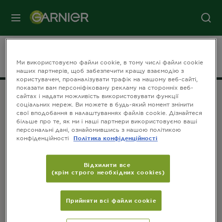
МЕНЮ
На головну
Volossya
FRUCTIS
Потрійне відновлення
Ми використовуємо файли cookie, в тому числі файли cookie
наших партнерів, щоб забезпечити кращу взаємодію з
користувачем, проаналізувати трафік на нашому веб-сайті,
показати вам персоніфіковану рекламу на сторонніх веб-
сайтах і надати можливість використовувати функції
соціальних мереж. Ви можете в будь-який момент змінити
ПРИЄДНУЙТЕСЬ ДО НАС
свої вподобання в налаштуваннях файлів cookie. Дізнайтеся
більше про те, як ми і наші партнери використовуємо ваші
персональні дані, ознайомившись з нашою політикою
конфіденційності
Політика конфіденційності
Відхилити все
(крім строго необхідних cookies)
КОНТАКТИ
Зв'яжіться з нами
Прийняти всі файли сookie