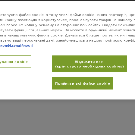
стовуємо файли cookie, в тому числі файли cookie наших партнерів, що
wing you
(8) Results
ти кращу взаємодію з користувачем, проаналізувати трафік на нашому в
вам персоніфіковану рекламу на сторонніх веб-сайтах і надати можливіс
вувати функції соціальних мереж. Ви можете в будь-який момент змінит
я в налаштуваннях файлів cookie. Дізнайтеся більше про те, як ми і на
вуємо ваші персональні дані, ознайомившись з нашою політикою конфі
 конфіденційності
ування cookie
Відхилити все
(крім строго необхідних cookies)
Прийняти всі файли сookie