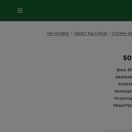
МЕНЮ
На головну
Захист від Сонця
Ступінь З
50
Вже 80
вважає
Ambre
захищат
пошкод
педіатр