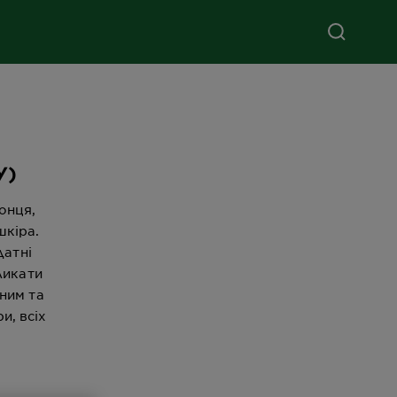
У)
сонця,
шкіра.
датні
ликати
ним та
и, всіх