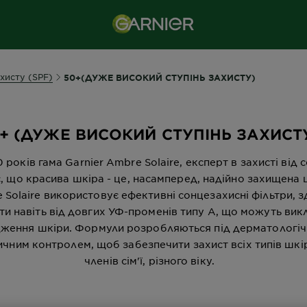
ахисту (SPF)
50+(ДУЖЕ ВИСОКИЙ СТУПІНЬ ЗАХИСТУ)
+ (ДУЖЕ ВИСОКИЙ СТУПІНЬ ЗАХИСТ
 років гама Garnier Ambre Solaire, експерт в захисті від 
, що красива шкіра - це, насамперед, надійно захищена 
 Solaire використовує ефективні сонцезахисні фільтри, з
и навіть від довгих УФ-променів типу А, що можуть вик
ження шкіри. Формули розробляються під дерматологіч
ичним контролем, щоб забезпечити захист всіх типів шкір
членів сім'ї, різного віку.