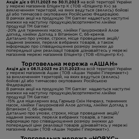
Акція діє з 01.11.2023 по 30.11.2023
на всій території України
у мережі магазинів Епіцентр К (ТОВ «Епіцентр К») за
виключенням територій, на яких ведуться (велись) бойові
дії або тимчасово окупованих Російською Федерацією.
В рамках акції на продукцію ТМ Garnier надаються наступні
знижки на наступну продукцію/асортиментні лінійки
продукції ТМ Garnier:
-20% для тканинних масок,
лінійки Гіалуроновий Алое
догляд, лінійки Догляд з Вітаміном С, бб-кремів.
Детально про умови, строки, місце проведення акцій/
надання знижки, перелік вибраних товарів, а також
інформацію про співвідношення розміру знижки до
попередньої ціни реалізації товарів дізнавайтесь у мережі
магазинів мережі магазинів Епіцентр (ТОВ «Епіцентр К»).
Торговельна мережа «АШАН»
Акція діє з 08.11.2023 по 21.11.2023:
на всій території України
у мережі магазинів Ашан (ТОВ «Ашан Україні Гіпермакет»)
за виключенням територій, на яких ведуться (велись)
бойові дії або тимчасово окупованих Російською
Федерацією.
В рамках акції на продукцію ТМ Garnier надаються наступні
знижки на наступну продукцію/асортиментні лінійки
продукції ТМ Garnier:
-15% для міцелярних вод Гарньєр Скін Нечралз, тканинних
масок,
лінійки Гіалуроновий Алое догляд, лінійки Догляд з
Вітаміном С, бб-кремів.
Детально про умови, строки, місце проведення акцій/
надання знижки, перелік вибраних товарів, а також
інформацію про співвідношення розміру знижки до
попередньої ціни реалізації товарів дізнавайтесь у мережі
магазинів Ашан (ТОВ «Ашан Україні Гіпермакет»).
Торговельна мережа «НОВУС»