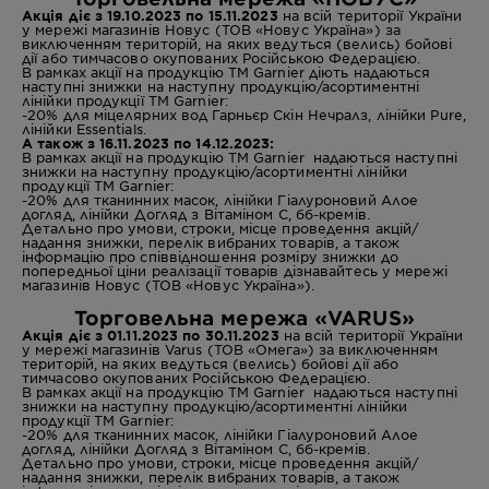
Акція діє з 19.10.2023 по 15.11.2023
на всій території України
у мережі магазинів Новус (ТОВ «Новус Україна») за
виключенням територій, на яких ведуться (велись) бойові
дії або тимчасово окупованих Російською Федерацією.
В рамках акції на продукцію ТМ Garnier діють надаються
наступні знижки на наступну продукцію/асортиментні
лінійки продукції ТМ Garnier:
-20% для міцелярних вод Гарньєр Скін Нечралз,
лінійки
Pure
,
лінійки Essentials.
А також з 16.11.2023 по 14.12.2023:
В рамках акції на продукцію ТМ Garnier надаються наступні
знижки на наступну продукцію/асортиментні лінійки
продукції ТМ Garnier:
-20% для тканинних масок,
лінійки Гіалуроновий Алое
догляд, лінійки Догляд з Вітаміном С, бб-кремів.
Детально про умови, строки, місце проведення акцій/
надання знижки, перелік вибраних товарів, а також
інформацію про співвідношення розміру знижки до
попередньої ціни реалізації товарів дізнавайтесь у мережі
магазинів Новус (ТОВ «Новус Україна»).
Торговельна мережа «VARUS»
Акція діє з 01.11.2023 по 30.11.2023
на всій території України
у мережі магазинів Varus (ТОВ «Омега») за виключенням
територій, на яких ведуться (велись) бойові дії або
тимчасово окупованих Російською Федерацією.
В рамках акції на продукцію ТМ Garnier надаються наступні
знижки на наступну продукцію/асортиментні лінійки
продукції ТМ Garnier:
-20% для тканинних масок,
лінійки Гіалуроновий Алое
догляд, лінійки Догляд з Вітаміном С, бб-кремів.
Детально про умови, строки, місце проведення акцій/
надання знижки, перелік вибраних товарів, а також