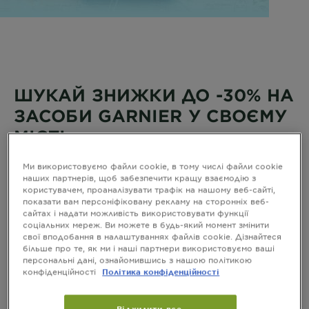
ШУКАЙ ЗНИЖКИ ДО -30% НА
ЗАСОБИ GARNIER У СВОЄМУ
МІСТІ
ДЕТАЛІ надання знижки на обраний асортимент
Ми використовуємо файли cookie, в тому числі файли cookie
продукції під ТМ Garnier ТА ПЕРЕЛІК РОЗДРІБНИХ
наших партнерів, щоб забезпечити кращу взаємодію з
МЕРЕЖ, у яких надається зазначена знижка:
користувачем, проаналізувати трафік на нашому веб-сайті,
Торговельна мережа «Eva» та
показати вам персоніфіковану рекламу на сторонніх веб-
Інтернет-магазин «eva.ua»
сайтах і надати можливість використовувати функції
Акція діє з 26.10.2023 по 08.11.2023
на всій території
соціальних мереж. Ви можете в будь-який момент змінити
України у торговельній мережі EVA (ТОВ «РУШ») та на
свої вподобання в налаштуваннях файлів cookie. Дізнайтеся
сайті
eva.ua
за виключенням територій, на яких ведуться
більше про те, як ми і наші партнери використовуємо ваші
(велись) бойові дії або тимчасово окупованих Російською
персональні дані, ознайомившись з нашою політикою
Федерацією.
В рамках акції на продукцію ТМ Garnier надаються наступні
конфіденційності
Політика конфіденційності
знижки:
-30% для міцелярних вод Гарньєр Скін Нечралз
-13% для тканинних масок.
А також з 09.11.2023 по 29.11.2023:
Відхилити все