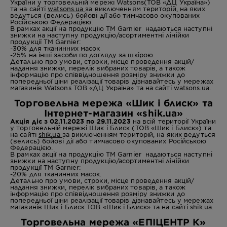
України у торговельній мережі Watsons(ТОВ «ДЦ Україна»)
та на сайті
watsons.ua
за виключенням територій, на яких
ведуться (велись) бойові дії або тимчасово окупованих
Російською Федерацією.
В рамках акції на продукцію ТМ Garnier надаються наступні
знижки на наступну продукцію/асортиментні лінійки
продукції ТМ Garnier:
-30% для тканинних масок
-25%
на інші засоби по догляду за шкірою.
Детально про умови, строки, місце проведення акцій/
надання знижки, перелік вибраних товарів, а також
інформацію про співвідношення розміру знижки до
попередньої ціни реалізації товарів дізнавайтесь у мережах
магазинів Watsons ТОВ «ДЦ Україна» та на сайті watsons.ua.
Торговельна мережа «Шик і блиск» та
Інтернет-магазин «shik.ua»
Акція діє з 02.11.2023 по 29.11.2023
на всій території України
у торговельній мережі Шик і Блиск (ТОВ «Шик і Блиск») та
на сайті
shik.ua
за виключенням територій, на яких ведуться
(велись) бойові дії або тимчасово окупованих Російською
Федерацією.
В рамках акції на продукцію ТМ Garnier надаються наступні
знижки на наступну продукцію/асортиментні лінійки
продукції ТМ Garnier:
-20% для тканинних масок.
Детально про умови, строки, місце проведення акцій/
надання знижки, перелік вибраних товарів, а також
інформацію про співвідношення розміру знижки до
попередньої ціни реалізації товарів дізнавайтесь у мережах
магазинів Шик і Блиск ТОВ «Шик і Блиск» та на сайті shik.ua.
Торговельна мережа «ЕПІЦЕНТР К»