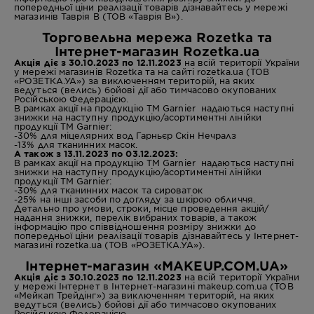
попередньої ціни реалізації товарів дізнавайтесь у мережі
магазинів Таврія В (ТОВ «Таврія В»).
Торговельна мережа Rozetka та
Інтернет-магазин Rozetka.ua
Акція діє з 30.10.2023 по 12.11.2023
на всій території України
у мережі магазинів Rozetka та на сайті rozetka.ua (ТОВ
«РОЗЕТКА.УА») за виключенням територій, на яких
ведуться (велись) бойові дії або тимчасово окупованих
Російською Федерацією.
В рамках акції на продукцію ТМ Garnier надаються наступні
знижки на наступну продукцію/асортиментні лінійки
продукції ТМ Garnier:
-30% для міцелярних вод Гарньєр Скін Нечралз
-13% для тканинних масок.
А також з 13.11.2023 по 03.12.2023:
В рамках акції на продукцію ТМ Garnier надаються наступні
знижки на наступну продукцію/асортиментні лінійки
продукції ТМ Garnier:
-30% для тканинних масок та сироваток
-25% на інші засоби по догляду за шкірою обличчя.
Детально про умови, строки, місце проведення акцій/
надання знижки, перелік вибраних товарів, а також
інформацію про співвідношення розміру знижки до
попередньої ціни реалізації товарів дізнавайтесь у Інтернет-
магазині rozetka.ua (ТОВ «РОЗЕТКА.УА»).
Інтернет-магазин «MAKEUP.COM.UA»
Акція діє з 30.10.2023 по 12.11.2023
на всій території України
у мережі Інтернет в Інтернет-магазині makeup.com.ua (ТОВ
«Мейкап Трейдінг») за виключенням територій, на яких
ведуться (велись) бойові дії або тимчасово окупованих
Російською Федерацією.