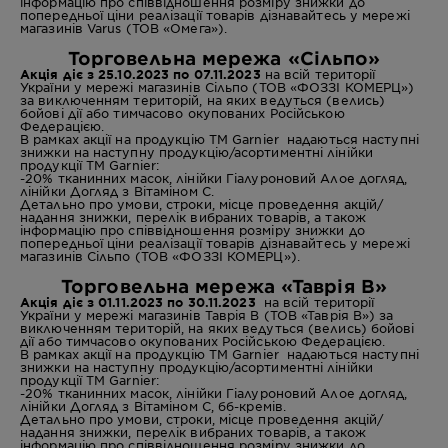
інформацію про співвідношення розміру знижки до
попередньої ціни реалізації товарів дізнавайтесь у мережі
магазинів Varus (ТОВ «Омега»).
Торговельна мережа «Cільпо»
Акція діє з 25.10.2023 по 07.11.2023
на всій території
України у мережі магазинів Сільпо (ТОВ «ФОЗЗІ КОМЕРЦ»)
за виключенням територій, на яких ведуться (велись)
бойові дії або тимчасово окупованих Російською
Федерацією.
В рамках акції на продукцію ТМ Garnier надаються наступні
знижки на наступну продукцію/асортиментні лінійки
продукції ТМ Garnier:
-20% тканинних масок,
лінійки Гіалуроновий Алое догляд,
лінійки Догляд з Вітаміном С.
Детально про умови, строки, місце проведення акцій/
надання знижки, перелік вибраних товарів, а також
інформацію про співвідношення розміру знижки до
попередньої ціни реалізації товарів дізнавайтесь у мережі
магазинів Сільпо (ТОВ «ФОЗЗІ КОМЕРЦ»).
Торговельна мережа «Таврія В»
Акція діє з 01.11.2023 по 30.11.2023
на всій території
України у мережі магазинів Таврія В (ТОВ «Таврія В») за
виключенням територій, на яких ведуться (велись) бойові
дії або тимчасово окупованих Російською Федерацією.
В рамках акції на продукцію ТМ Garnier надаються наступні
знижки на наступну продукцію/асортиментні лінійки
продукції ТМ Garnier:
-20% тканинних масок,
лінійки Гіалуроновий Алое догляд,
лінійки Догляд з Вітаміном С, бб-кремів.
Детально про умови, строки, місце проведення акцій/
надання знижки, перелік вибраних товарів, а також
інформацію про співвідношення розміру знижки до