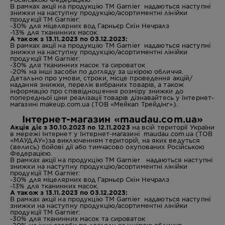
В рамках акції на продукцію ТМ Garnier надаються наступні
знижки на наступну продукцію/асортиментні лінійки
продукції ТМ Garnier:
-30% для міцелярних вод Гарньєр Скін Нечралз
-13% для тканинних масок.
А також з 13.11.2023 по 03.12.2023:
В рамках акції на продукцію ТМ Garnier надаються наступні
знижки на наступну продукцію/асортиментні лінійки
продукції ТМ Garnier:
-30% для тканинних масок та сироваток
-20% на інші засоби по догляду за шкірою обличчя.
Детально про умови, строки, місце проведення акцій/
надання знижки, перелік вибраних товарів, а також
інформацію про співвідношення розміру знижки до
попередньої ціни реалізації товарів дізнавайтесь у Інтернет-
магазині makeup.com.ua (ТОВ «Мейкап Трейдінг»).
Інтернет-магазин «maudau.com.ua»
Акція діє з 30.10.2023 по 12.11.2023
на всій території України
в мережі Інтернет у Інтернет-магазині maudau.com.ua (ТОВ
«МАУДАУ»)за виключенням територій, на яких ведуться
(велись) бойові дії або тимчасово окупованих Російською
Федерацією.
В рамках акції на продукцію ТМ Garnier надаються наступні
знижки на наступну продукцію/асортиментні лінійки
продукції ТМ Garnier:
-30% для міцелярних вод Гарньєр Скін Нечралз
-13% для тканинних масок.
А також з 13.11.2023 по 03.12.2023:
В рамках акції на продукцію ТМ Garnier надаються наступні
знижки на наступну продукцію/асортиментні лінійки
продукції ТМ Garnier:
-30% для тканинних масок та сироваток